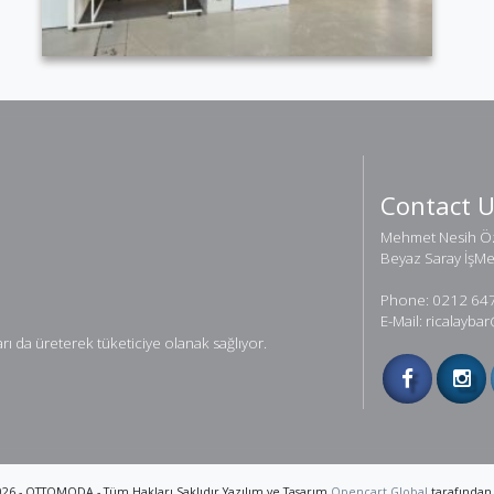
Contact 
Mehmet Nesih Öz
Beyaz Saray İşM
Phone: 0212 64
E-Mail: ricalayb
ı da üreterek tüketiciye olanak sağlıyor.
026 - OTTOMODA - Tüm Hakları Saklıdır Yazılım ve Tasarım
Opencart Global
tarafından 