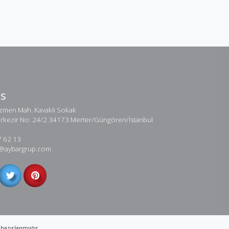
Us
men Mah. Kavaklı Sokak
erkezir No: 24/2 34173 Merter/Güngören/İstanbul
7 62 13
ar@aybargrup.com
hazırlanmıştır