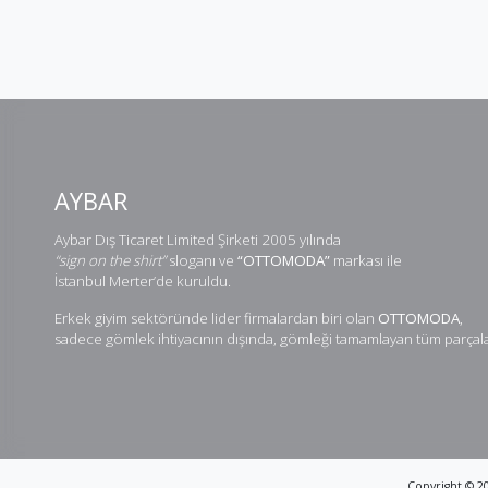
AYBAR
Aybar Dış Ticaret Limited Şirketi 2005 yılında
“sign on the shirt”
sloganı ve
“OTTOMODA”
markası ile
İstanbul Merter’de kuruldu.
Erkek giyim sektöründe lider firmalardan biri olan
OTTOMODA
,
sadece gömlek ihtiyacının dışında, gömleği tamamlayan tüm parçalar
Copyright ©
2