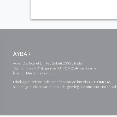
AYBAR
Aybar Dış Ticaret Limited Şirketi 2005 yılında
“sign on the shirt”
sloganı ve
“OTTOMODA”
markası ile
İstanbul Merter’de kuruldu.
Erkek giyim sektöründe lider firmalardan biri olan
OTTOMODA
,
sadece gömlek ihtiyacının dışında, gömleği tamamlayan tüm parçalar