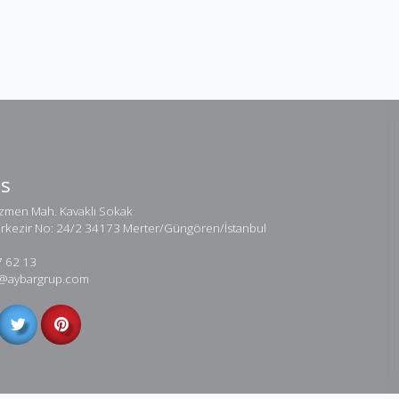
Us
men Mah. Kavaklı Sokak
erkezir No: 24/2 34173 Merter/Güngören/İstanbul
7 62 13
ar@aybargrup.com