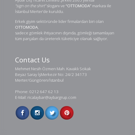
“sign on the shirt”
sloganı ve
“OTTOMODA”
markası ile
İstanbul Merter’de kuruldu.
Erkek giyim sektöründe lider firmalardan biri olan
OTTOMODA
,
sadece gömlek ihtiyacının dışında, gömleği tamamlayan
tüm parçaları da üreterek tüketiciye olanak sağlıyor.
Contact Us
Mehmet Nesih Özmen Mah. Kavaklı Sokak
Beyaz Saray İşMerkezir No: 24/2 34173
Merter/Güngören/İstanbul
Phone: 0212 647 62 13
E-Mail: ricalaybar@aybargrup.com