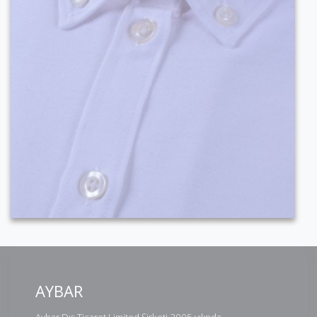
AYBAR
Aybar Dış Ticaret Limited Şirketi 2005 yılında