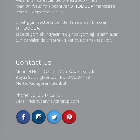
“sign on the shirt”
sloganı ve
“OTTOMODA”
markası ile
İstanbul Merter’de kuruldu.
Erkek giyim sektöründe lider firmalardan biri olan
OTTOMODA
,
sadece gömlek ihtiyacının dışında, gömleği tamamlayan
tüm parçaları da üreterek tüketiciye olanak sağlıyor.
Contact Us
Mehmet Nesih Özmen Mah. Kavaklı Sokak
Beyaz Saray İşMerkezir No: 24/2 34173
Merter/Güngören/İstanbul
Phone: 0212 647 62 13
E-Mail: ricalaybar@aybargrup.com