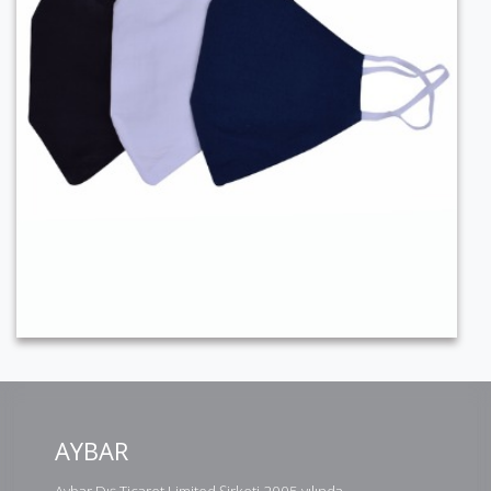
AYBAR
Aybar Dış Ticaret Limited Şirketi 2005 yılında