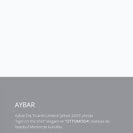
AYBAR
Aybar Dış Ticaret Limited Şirketi 2005 yılında
“sign on the shirt”
sloganı ve
“OTTOMODA”
markası ile
İstanbul Merter’de kuruldu.