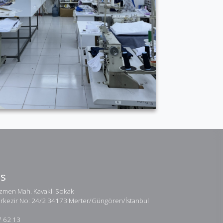
Us
men Mah. Kavaklı Sokak
erkezir No: 24/2 34173 Merter/Güngören/İstanbul
7 62 13